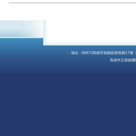
學生公告
榮譽榜
人事公告
行政單位
快速連結
:::
地址：80673高雄市前鎮區新衙路17號 電話：
高雄市立前鎮國
學校行事曆
資訊入口網
預約系統
報修系統
教學載具認證管理
捐款收支公告
教學資源