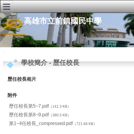
:::
高雄市立前鎮國民中學
學校首頁
學校簡介
學校願景
:::
地理位置
學校簡介
-
歷任校長
現任校長
歷任校長相片
歷任校長
校園雙語導覽影片
附件
重要公告
歷任校長第5~7.pdf
（141.3 KB）
歷任校長第8~9.pdf
行政公告
（380.5 KB）
第1~4任校長_compressed.pdf
（721.68 KB）
研習公告