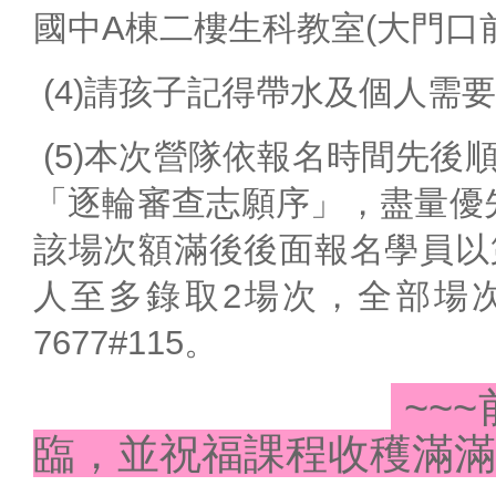
國中A棟二樓生科教室(大門口
校務相關
課程計劃
(4)請孩子記得帶水及個人需
教學正常化
(5)本次營隊依報名時間先後
公開授課公告
健康促進專區
「逐輪審查志願序」，盡量優
校外人士協助教學
該場次額滿後後面報名學員以
活動
人至多錄取2場次，全部場
114學生獎懲要點
7677#115。
防疫通報
~~
臨，並祝福課程收穫滿滿。