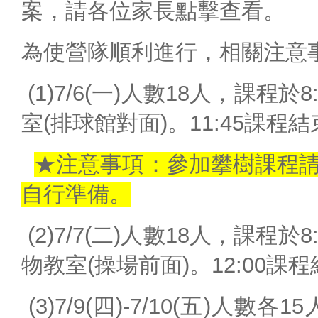
案，請各位家長點擊查看。
學校行事曆
資訊入口網
為使營隊順利進行，相關注意
預約系統
(1)7/6(一)人數18人，課程
報修系統
室(排球館對面)。11:45課程
教學載具認證管理
捐款收支公告
★注意事項：參加攀樹課程
教學資源
自行準備。
原網站(限校內)
教師數位資源網
(2)7/7(二)人數18人，課程
全國教師進修網
物教室(操場前面)。12:00課
學習扶助平台
(3)7/9(四)-7/10(五)人
教職員mail