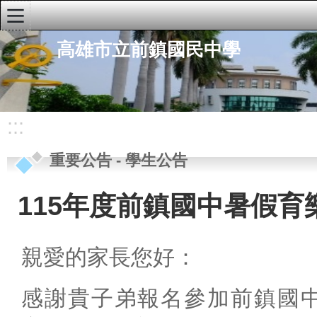
:::
高雄市立前鎮國民中學
學校首頁
學校簡介
重要公告
:::
行政公告
重要公告
-
學生公告
研習公告
學生公告
115年度前鎮國中暑假育
榮譽榜
人事公告
親愛的家長您好：
行政單位
感謝貴子弟報名參加前鎮國
快速連結