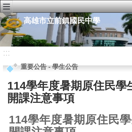
:::
高雄市立前鎮國民中學
學校首頁
學校簡介
重要公告
:::
行政公告
重要公告
-
學生公告
研習公告
學生公告
114學年度暑期原住民
榮譽榜
開課注意事項
人事公告
行政單位
114
學年度暑期原住民學
快速連結
開課注意事項