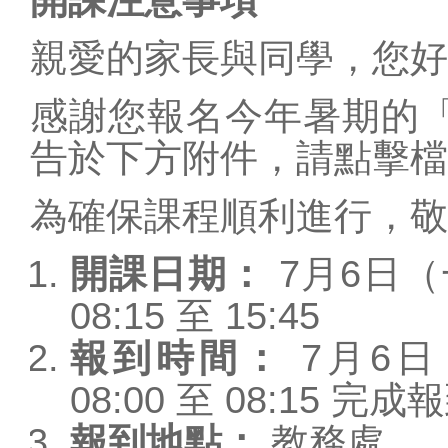
學校行事曆
親愛的家長與同學，您好
資訊入口網
預約系統
感謝您報名今年暑期的「
報修系統
告於下方附件，請點擊檔
教學載具認證管理
為確保課程順利進行，敬
捐款收支公告
教學資源
開課日期：
7月6日（
原網站(限校內)
08:15 至 15:45
教師數位資源網
報到時間：
7月6
全國教師進修網
08:00 至 08:15 完成
學習扶助平台
報到地點：
教務處
教職員mail