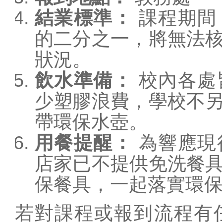
校務相關
結業標準：
課程期間
課程計劃
的二分之一，將無法
教學正常化
狀況。
公開授課公告
飲水準備：
校內各處
健康促進專區
少塑膠浪費，學校不
校外人士協助教學
帶環保水壺。
活動
用餐提醒：
為響應現
114學生獎懲要點
防疫通報
店家已不提供免洗餐
保餐具，一起落實環
若對課程或報到流程有