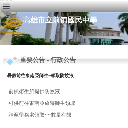
:::
高雄市立前鎮國民中學
學校首頁
學校簡介
重要公告
:::
行政公告
重要公告
-
行政公告
研習公告
暑假前往東南亞師生~領取防蚊液
學生公告
榮譽榜
前鎮衛生所提供防蚊液
人事公告
可供前往東南亞旅遊師生領取
行政單位
請至學務處領取~~數量有限
快速連結