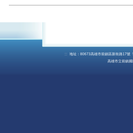
學校行事曆
資訊入口網
預約系統
報修系統
教學載具認證管理
:::
地址：80673高雄市前鎮區新衙路17號 電話：
捐款收支公告
高雄市立前鎮國
教學資源
原網站(限校內)
教師數位資源網
全國教師進修網
學習扶助平台
教職員mail