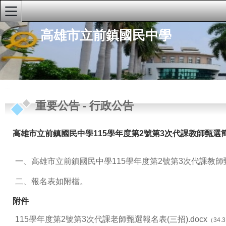
:::
高雄市立前鎮國民中學
學校首頁
學校簡介
重要公告
:::
行政公告
重要公告
-
行政公告
研習公告
高雄市立前鎮國民中學115學年度第2號第3次代課教師甄選
學生公告
榮譽榜
一、高雄市立前鎮國民中學115學年度第2號第3次代課教師
人事公告
二、報名表如附檔。
行政單位
附件
快速連結
115學年度第2號第3次代課老師甄選報名表(三招).docx
（34.