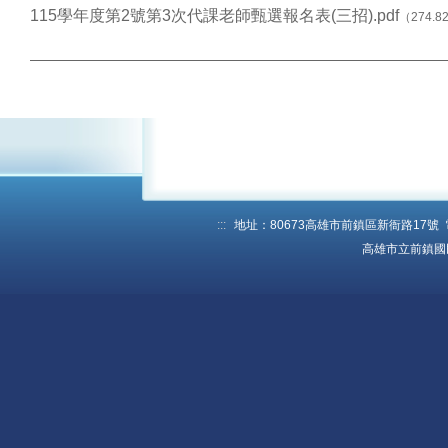
學校行事曆
115學年度第2號第3次代課老師甄選報名表(三招).pdf
（274.8
資訊入口網
預約系統
報修系統
教學載具認證管理
捐款收支公告
:::
地址：80673高雄市前鎮區新衙路17號 電話：
教學資源
高雄市立前鎮國
原網站(限校內)
教師數位資源網
全國教師進修網
學習扶助平台
教職員mail