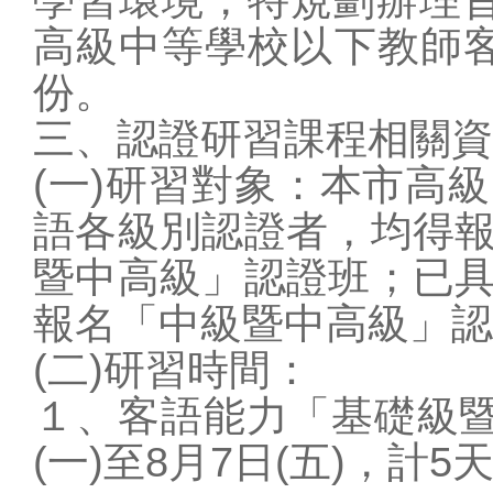
學校行事曆
高級中等學校以下教師
資訊入口網
份。
預約系統
三、認證研習課程相關資
報修系統
(一)研習對象：本市高
教學載具認證管理
語各級別認證者，均得
捐款收支公告
暨中高級」認證班；已
教學資源
原網站(限校內)
報名「中級暨中高級」認
教師數位資源網
(二)研習時間：
全國教師進修網
１、客語能力「基礎級暨
學習扶助平台
(一)至8月7日(五)，計5
教職員mail