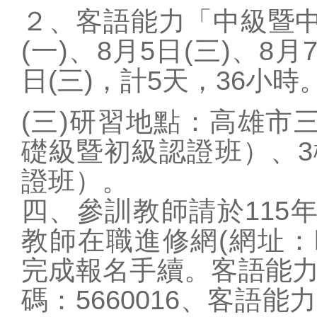
２、客語能力「中級暨中
校務相關
(一)、8月5日(三)、8月
課程計劃
教學正常化
日(三)，計5天，36小時
公開授課公告
(三)研習地點：高雄市
健康促進專區
礎級暨初級認證班）、
校外人士協助教學
活動
證班）。
114學生獎懲要點
四、參訓教師請於115
防疫通報
教師在職進修網(網址：http://
完成報名手續。客語能
碼：5660016、客語