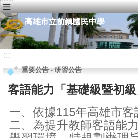
:::
高雄市立前鎮國民中學
學校首頁
學校簡介
重要公告
:::
行政公告
重要公告
-
研習公告
研習公告
學生公告
客語能力「基礎級暨初級
榮譽榜
人事公告
一、依據115年高雄市
行政單位
二、為提升教師客語能
快速連結
學習環境，特規劃辦理旨