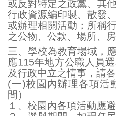
或反對特定之政
黨、其
校務相關
行政資源編印製、
散發
課程計劃
或辦理相關活動；所
稱
教學正常化
之公物、公款、場所、
房
公開授課公告
健康促進專區
三、學校為教育場域，
校外人士協助教學
應115年
地方公職人員選
活動
及行政中立
之情事，請各
114學生獎懲要點
(一)校園內辦理各項
防疫通報
間）
１、校園內各項活動應避