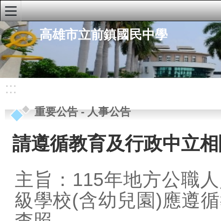
:::
高雄市立前鎮國民中學
學校首頁
學校簡介
重要公告
:::
行政公告
重要公告
-
人事公告
研習公告
學生公告
請遵循教育及行政中立相
榮譽榜
人事公告
主旨：115年地方公職
行政單位
級學校(含
幼兒園)應遵
快速連結
查照。