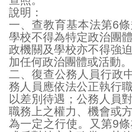
學校行事曆
說明：
資訊入口網
一、查教育基本法第6
預約系統
學校不得
為特定政治團
報修系統
政機關及學
校亦不得強
教學載具認證管理
加任何政治團
體或活動。
捐款收支公告
二、復查公務人員行政中
教學資源
原網站(限校內)
務人員應
依法公正執行
教師數位資源網
以差別待
遇；公務人員
全國教師進修網
職務上之權
力、機會或
學習扶助平台
為一定之行
使。又第9
教職員mail