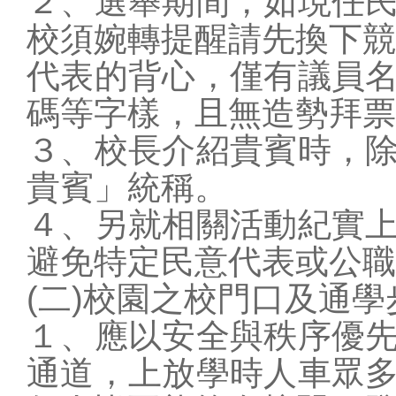
２、選舉期間，如現任
校
須婉轉提醒請先換下競
代表的背心，僅有議員
碼等字樣，且無造勢拜票
３、校長介紹貴賓時，
貴
賓」統稱。
４、另就相關活動紀實
避
免特定民意代表或公職
(二)校園之校門口及通
１、應以安全與秩序優
通
道，上放學時人車眾