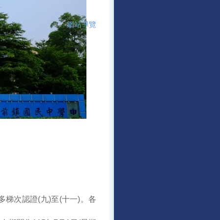
網站導覽
:::
多梯次認證(九)至(十一)。各