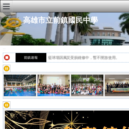
:::
高雄市立前鎮國民中學
學校首頁
學校簡介
重要公告
:::
籃球場因風災受損維修中，暫不開放使用。
行政公告
籃球場因風災受損維修中，暫不開放使用。
前鎮速報
研習公告
學生公告
榮譽榜
人事公告
行政單位
快速連結