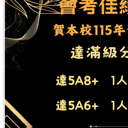
學校行事曆
資訊入口網
預約系統
報修系統
教學載具認證管理
捐款收支公告
教學資源
原網站(限校內)
教師數位資源網
全國教師進修網
學習扶助平台
教職員mail